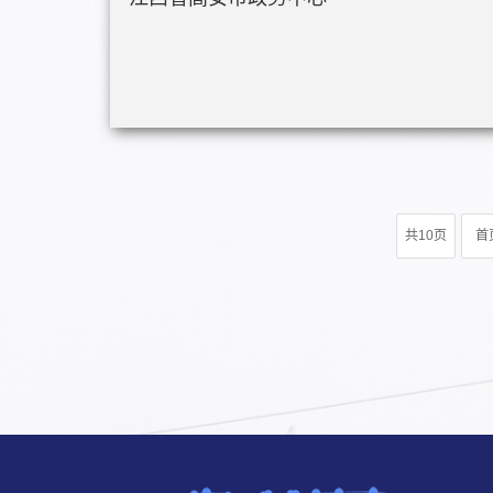
共10页
首