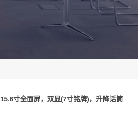
5.6寸全面屏，双显(7寸铭牌)，升降话筒