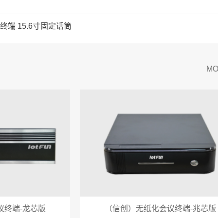
端 15.6寸固定话筒
MO
议终端-龙芯版
（信创）无纸化会议终端-兆芯版