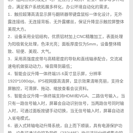
合，满足客户系统拓展多样化，办公环境自动化的需求。
1．触控超薄高清显示屏与翻转器带键盘鼠标一体化设计，无外
露连接线、无连接背板、无外露螺丝，保证升降显示触控屏整体
美观大方。
2．设备采用全铝结构，优质铝材加上CNC精雕加工，表面处理
为阳极氧化处理，色泽光亮；面板厚度仅为5mm，设备整体精
致、轻便、美观、大气。
3．采用高强度皮带与高精密度的导轨和直线轴承配合，交流减
速电机做驱动动力，噪音降到最低；
4．智能会议升降一体终端15.6英寸显示屏，分辨率
1920*1080dpi，IPS视网膜高清屏，显示效果清晰亮丽，支持全
屏触控，可滑屏、拖动、缩放查看会议资料。
5．智能会议升降一体终端支持HDMI和VGA、二路信号输入，当
只有一路信号输入时，屏幕会自动识别信号，当两路信号同时输
入时，可通过面板按键手动切换，当无信号输入时，屏幕自动进
入省电模式。
6．嵌入式转轴电动升降系统，自上而下顺装，具有电源保护功
能，设备可通过中控及软件（232/485）协议进行分组或集中控